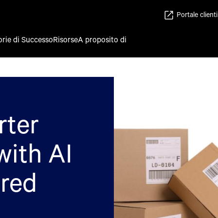
Portale clienti
orie di Successo
Risorse
A proposito di
rter
with AI
red