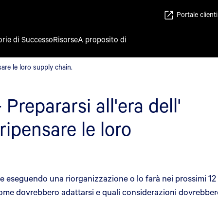
Portale clienti
orie di Successo
Risorse
A proposito di
nsare le loro supply chain.
sare le loro supply chain.
repararsi all'era dell'
ripensare le loro
te eseguendo una riorganizzazione o lo farà nei prossimi 12 
a come dovrebbero adattarsi e quali considerazioni dovrebber