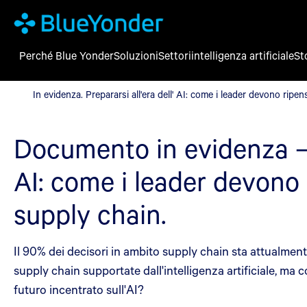
Perché Blue Yonder
Soluzioni
Settori
intelligenza artificiale
St
In evidenza. Prepararsi all'era dell' AI: come i leader devono ripe
In evidenza. Prepararsi all'era dell' AI: come i leader devono ripen
Documento in evidenza – P
AI: come i leader devono 
supply chain.
Il 90% dei decisori in ambito supply chain sta attualmen
supply chain supportate dall'intelligenza artificiale, m
futuro incentrato sull'AI?