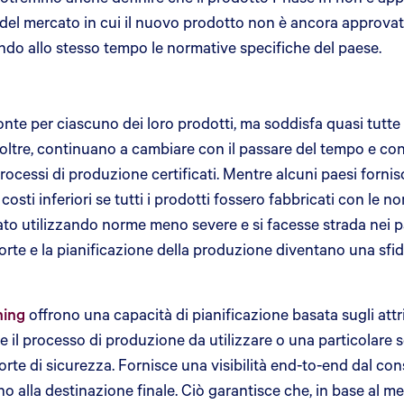
 del mercato in cui il nuovo prodotto non è ancora approva
ttando allo stesso tempo le normative specifiche del paese.
te per ciascuno dei loro prodotti, ma soddisfa quasi tutte le
Inoltre, continuano a cambiare con il passare del tempo e c
processi di produzione certificati. Mentre alcuni paesi forn
osti inferiori se tutti i prodotti fossero fabbricati con le n
icato utilizzando norme meno severe e si facesse strada nei 
corte e la pianificazione della produzione diventano una sfi
ning
offrono una capacità di pianificazione basata sugli attri
re il processo di produzione da utilizzare o una particolare 
corte di sicurezza. Fornisce una visibilità end-to-end dal c
 fino alla destinazione finale. Ciò garantisce che, in base al 