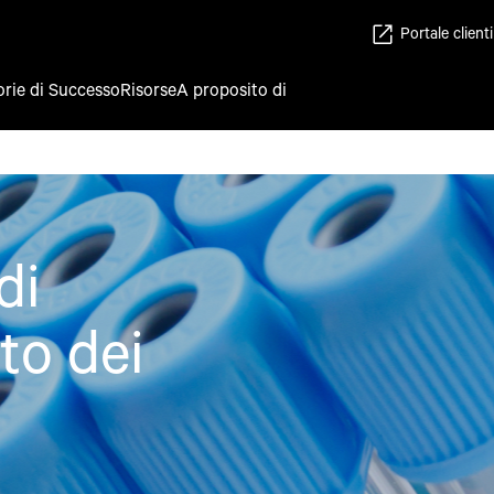
Portale clienti
orie di Successo
Risorse
A proposito di
di
to dei