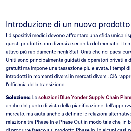
Introduzione di un nuovo prodotto
I dispositivi medici devono affrontare una sfida unica risp
questi prodotti sono diversi a seconda del mercato. I te
attivo più rapidamente negli Stati Uniti che nei paesi eur
Uniti sono principalmente guidati da operatori privati e 
gratuiti ma impone una tassazione più elevata. I tempi di
introdotti in momenti diversi in mercati diversi. Ciò ra
l'efficacia della transizione.
Soluzione:
Le
soluzioni Blue Yonder Supply Chain Plan
anche dal punto di vista della pianificazione dell'appro
mercato, ma aiuta anche a definire le relazioni alternati
relazione tra Phase In e Phase Out in modo tale che, in 
di produrre fresco sul prodotto Phase In. In alcuni casi,