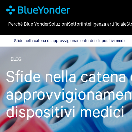
Perché Blue Yonder
Soluzioni
Settori
intelligenza artificiale
St
Sfide nella catena di approvvigionamento dei dispositivi medici
Sfide nella catena di approvvigionamento dei dispositivi medici
BLOG
Sfide nella catena 
approvvigionamen
dispositivi medici