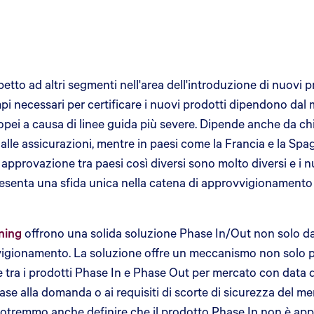
etto ad altri segmenti nell'area dell'introduzione di nuovi pr
mpi necessari per certificare i nuovi prodotti dipendono da
opei a causa di linee guida più severe. Dipende anche da chi c
dalle assicurazioni, mentre in paesi come la Francia e la Spa
 approvazione tra paesi così diversi sono molto diversi e i 
ppresenta una sfida unica nella catena di approvvigionament
ning
offrono una solida soluzione Phase In/Out non solo dal
vvigionamento. La soluzione offre un meccanismo non solo pe
ve tra i prodotti Phase In e Phase Out per mercato con data d
base alla domanda o ai requisiti di scorte di sicurezza de
 potremmo anche definire che il prodotto Phase In non è app