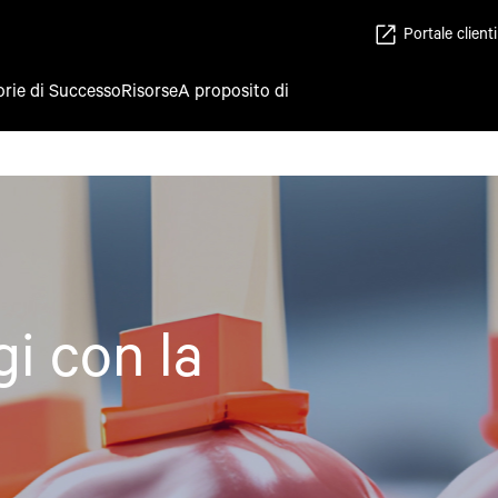
Portale clienti
orie di Successo
Risorse
A proposito di
i con la