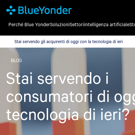
Perché Blue Yonder
Soluzioni
Settori
intelligenza artificiale
St
Stai servendo gli acquirenti di oggi con la tecnologia di ieri
Stai servendo gli acquirenti di oggi con la tecnologia di ieri
BLOG
Stai servendo i
consumatori di ogg
tecnologia di ieri?