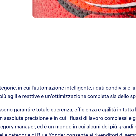
gorie, in cui l'automazione intelligente, i dati condivisi e la
più agili e reattive e un'ottimizzazione completa sia dello s
ono garantire totale coerenza, efficienza e agilità in tutta 
 assoluta precisione e in cui i flussi di lavoro complessi e 
tegory manager, ed è un mondo in cui alcuni dei più grandi 
 delle categorie di Blue Yonder consente ai rivenditori di semp