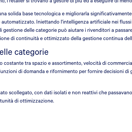
 i retailer si trovano a gestire di più ed a eseguire di meno, 
 una solida base tecnologica e migliorarla significativamente
tomatizzato. Iniettando l'intelligenza artificiale nei flussi 
 gestione delle categorie può aiutare i rivenditori a passa
ione di continuità e ottimizzato della gestione continua dell
elle categorie
ostante tra spazio e assortimento, velocità di commercializ
unzioni di domanda e rifornimento per fornire decisioni di ge
ato scollegato, con dati isolati e non reattivi che passavano 
unità di ottimizzazione.