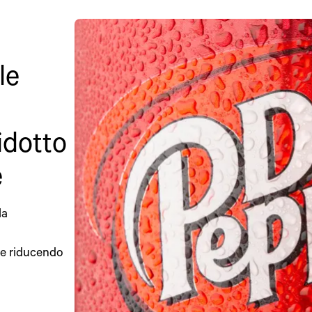
le
idotto
e
la
 e riducendo