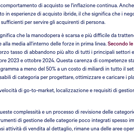
 comportamento di acquisto se l'inflazione continua. Anche
to in esperienze di acquisto ibride, il che significa che i ne
sufficienti per servire gli acquirenti di persona.
ignifica che la manodopera è scarsa e più difficile da tratten
lla media all'interno delle forze in prima linea.
Secondo le 
l terzo tasso di abbandono più alto di tutti i principali settori
 ottobre 2023 e ottobre 2024. Questa carenza di competenze st
ramma a meno del 50% a un costo di miliardi in tutto il set
abili di categoria per progettare, ottimizzare e caricare i 
 velocità di go-to-market, localizzazione e requisiti di gesti
queste complessità e un processo di revisione delle categori
strumenti di gestione delle categorie poco integrati spesso 
asi attività di vendita al dettaglio, rimane una delle aree o