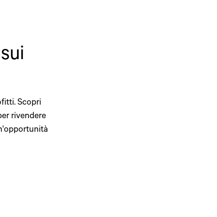
sui
itti. Scopri
 per rivendere
un'opportunità