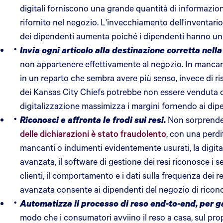
digitali forniscono una grande quantità di informazioni
rifornito nel negozio. L'invecchiamento dell'inventario
dei dipendenti aumenta poiché i dipendenti hanno un p
Invia ogni articolo alla destinazione corretta nella
non appartenere effettivamente al negozio. In mancanza
in un reparto che sembra avere più senso, invece di 
dei Kansas City Chiefs potrebbe non essere venduta con
digitalizzazione massimizza i margini fornendo ai dipend
Riconosci e affronta le frodi sui resi.
Non sorprende
delle dichiarazioni è stato fraudolento
, con una perdi
mancanti o indumenti evidentemente usurati, la digitalizz
avanzata, il software di gestione dei resi riconosce i se
clienti, il comportamento e i dati sulla frequenza dei re
avanzata consente ai dipendenti del negozio di riconos
Automatizza il processo di reso end-to-end, per ga
modo che i consumatori avviino il reso a casa, sul pro