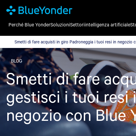
Perché Blue Yonder
Soluzioni
Settori
intelligenza artificiale
St
Smetti di fare acquisti in giro Padroneggia i tuoi resi in negozi
Smetti di fare acquisti in giro Padroneggia i tuoi resi in negozio
BLOG
Smetti di fare acqu
gestisci i tuoi resi 
negozio con Blue 