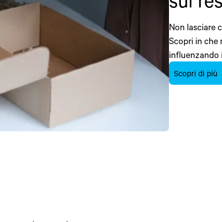
sui res
Non lasciare ch
Scopri in che 
influenzando i
Scopri di più