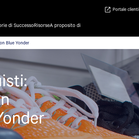
Portale clienti
orie di Successo
Risorse
A proposito di
o con Blue Yonder
 con Blue Yonder
isti:
in
Yonder