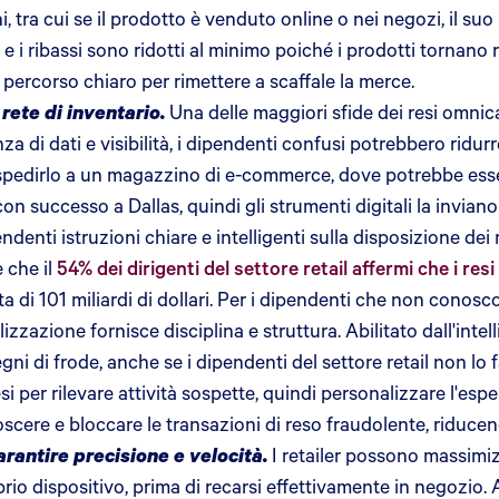
, tra cui se il prodotto è venduto online o nei negozi, il suo
 e i ribassi sono ridotti al minimo poiché i prodotti tornan
ercorso chiaro per rimettere a scaffale la merce.
 rete di inventario.
Una delle maggiori sfide dei resi omnica
 di dati e visibilità, i dipendenti confusi potrebbero ridu
rispedirlo a un magazzino di e-commerce, dove potrebbe ess
 successo a Dallas, quindi gli strumenti digitali la invian
enti istruzioni chiare e intelligenti sulla disposizione dei r
 che il
54% dei dirigenti del settore retail affermi che i res
ta di 101 miliardi di dollari. Per i dipendenti che non conosc
azione fornisce disciplina e struttura. Abilitato dall'intellige
gni di frode, anche se i dipendenti del settore retail non lo 
si per rilevare attività sospette, quindi personalizzare l'esp
cere e bloccare le transazioni di reso fraudolente, riducend
rantire precisione e velocità.
I retailer possono massimizz
prio dispositivo, prima di recarsi effettivamente in negozio