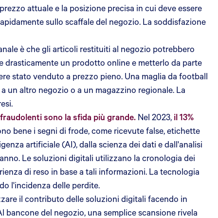
 prezzo attuale e la posizione precisa in cui deve essere
o rapidamente sullo scaffale del negozio. La soddisfazione
nale è che gli articoli restituiti al negozio potrebbero
rre drasticamente un prodotto online e metterlo da parte
ere stato venduto a prezzo pieno. Una maglia da football
o a un altro negozio o a un magazzino regionale. La
esi.
i fraudolenti sono la sfida più grande.
Nel 2023,
il 13%
ono bene i segni di frode, come ricevute false, etichette
nza artificiale (AI), dalla scienza dei dati e dall'analisi
fanno. Le soluzioni digitali utilizzano la cronologia dei
erienza di reso in base a tali informazioni. La tecnologia
o l'incidenza delle perdite.
are il contributo delle soluzioni digitali facendo in
. Al bancone del negozio, una semplice scansione rivela