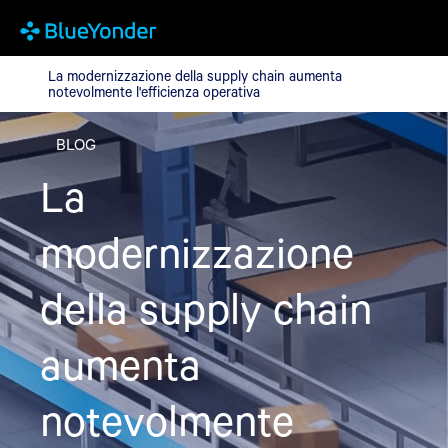
La modernizzazione della supply chain aumenta notevolmente l'e
La modernizzazione della supply chain aumenta
notevolmente l'efficienza operativa
BLOG
La
modernizzazione
della supply chain
aumenta
notevolmente