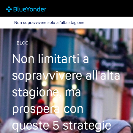
Non sopravvivere solo all'alta stagione
Non sopravvivere solo all'alta stagione
BLOG
Non limitarti a
sopravvivere all'alta
stagione, ma
prospera con
queste 5 strategie