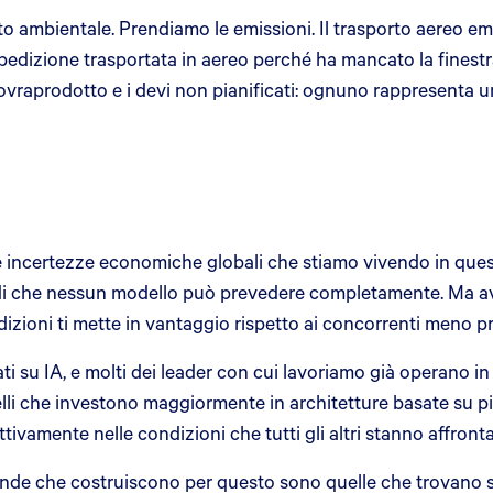
sto ambientale. Prendiamo le emissioni. Il trasporto aereo e
i spedizione trasportata in aereo perché ha mancato la fines
o sovraprodotto e i devi non pianificati: ognuno rappresenta
 incertezze economiche globali che stiamo vivendo in quest
di che nessun modello può prevedere completamente. Ma ave
ndizioni ti mette in vantaggio rispetto ai concorrenti meno 
ti su IA, e molti dei leader con cui lavoriamo già operano 
lli che investono maggiormente in architetture basate su piat
ttivamente nelle condizioni che tutti gli altri stanno affront
ziende che costruiscono per questo sono quelle che trovano 