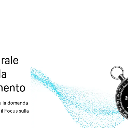
rale
la
mento
 sulla domanda
 il Focus sulla