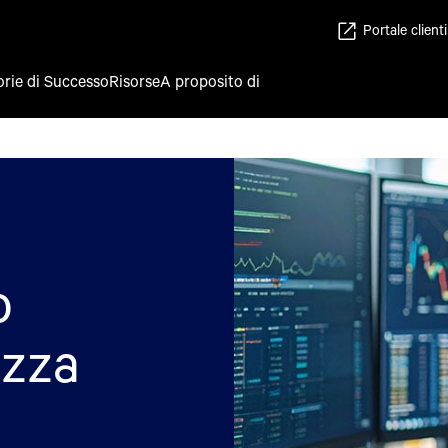
Portale clienti
orie di Successo
Risorse
A proposito di
o
ezza