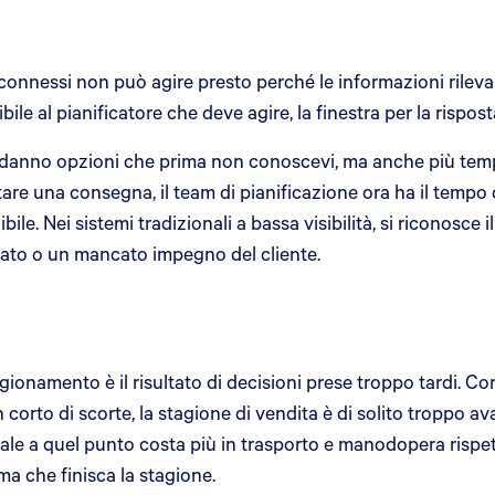
onnessi non può agire presto perché le informazioni rilev
ibile al pianificatore che deve agire, la finestra per la rispo
 ti danno opzioni che prima non conoscevi, ma anche più te
re una consegna, il team di pianificazione ora ha il tempo di
le. Nei sistemi tradizionali a bassa visibilità, si riconosce
rato o un mancato impegno del cliente.
ionamento è il risultato di decisioni prese troppo tardi. Co
corto di scorte, la stagione di vendita è di solito troppo a
iale a quel punto costa più in trasporto e manodopera rispet
ma che finisca la stagione.