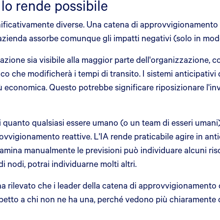
lo rende possibile
nificativamente diverse. Una catena di approvvigionamento 
azienda assorbe comunque gli impatti negativi (solo in modo
azione sia visibile alla maggior parte dell'organizzazione, c
co che modificherà i tempi di transito. I sistemi anticipati
ù economica. Questo potrebbe significare riposizionare l'in
i quanto qualsiasi essere umano (o un team di esseri umani) 
ovvigionamento reattive. L'IA rende praticabile agire in ant
amina manualmente le previsioni può individuare alcuni ris
 nodi, potrai individuarne molti altri.
ha rilevato che i leader della catena di approvvigionamen
rispetto a chi non ne ha una, perché vedono più chiaramente 