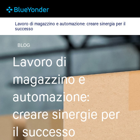
Lavoro di magazzino e automazione: creare sinergia per il succe
Lavoro di magazzino e automazione: creare sinergia per il
successo
BLOG
Lavoro di
magazzino e
automazione:
creare sinergie per
il successo