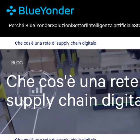
Perché Blue Yonder
Soluzioni
Settori
intelligenza artificiale
St
Che cos'è una rete di supply chain digitale
Che cos'è una rete di supply chain digitale
BLOG
Che cos'è una rete
supply chain digit
Che cos'è una rete di supply chain digitale