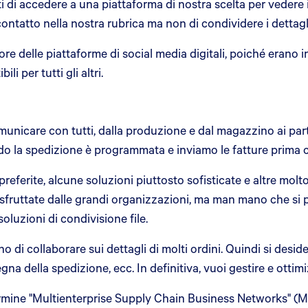
i di accedere a una piattaforma di nostra scelta per vedere 
contatto nella nostra rubrica ma non di condividere i dettagli
vore delle piattaforme di social media digitali, poiché era
li per tutti gli altri.
nicare con tutti, dalla produzione e dal magazzino ai partner
ando la spedizione è programmata e inviamo le fatture prima 
preferite, alcune soluzioni piuttosto sofisticate e altre molt
e sfruttate dalle grandi organizzazioni, ma man mano che si p
soluzioni di condivisione file.
di collaborare sui dettagli di molti ordini. Quindi si desid
na della spedizione, ecc. In definitiva, vuoi gestire e ottimiz
ermine "Multienterprise Supply Chain Business Networks" (M