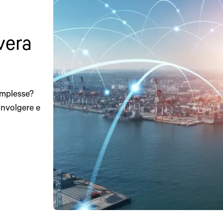
vera
omplesse?
involgere e