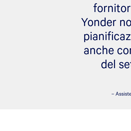
fornitor
Yonder non
pianifica
anche com
del se
– Assist