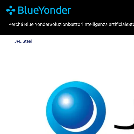
Perché Blue Yonder
Soluzioni
Settori
intelligenza artificiale
St
JFE Steel
JFE Steel