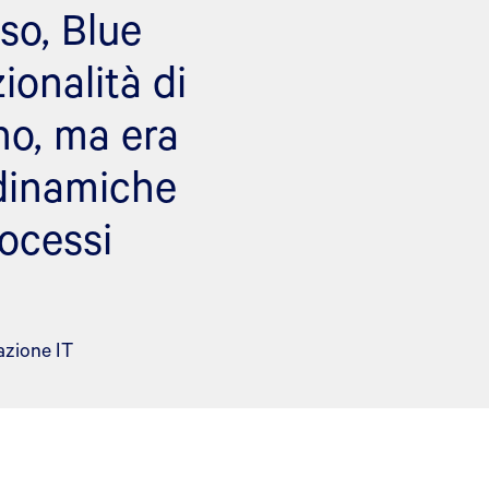
iso, Blue
ionalità di
no, ma era
 dinamiche
rocessi
azione IT