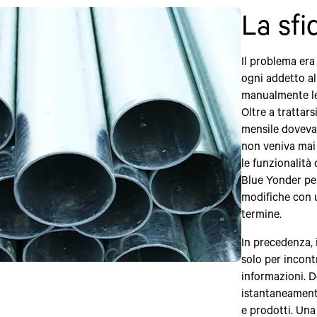
La sfi
Il problema era
ogni addetto al
manualmente le 
Oltre a trattars
mensile doveva
non veniva mai
le funzionalità
Blue Yonder per
modifiche con u
termine.
In precedenza, 
solo per incont
informazioni. 
istantaneamente
e prodotti. Una 