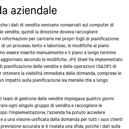
da aziendale
 che i dati di vendita venivano conservati sul computer di
le vendite, quindi la direzione doveva raccogliere
informazioni per caricarle nei propri fogli di pianificazione.
i di un processo lento e laborioso, le modifiche al piano
no essere inserite manualmente e il piano a lungo termine
 aggiornato secondo le modifiche. JFE Steel ha implementato
 di pianificazione delle vendite e delle operazioni (S&OP) di
 ottenere la visibilità immediata della domanda, comprese le
n impatto sulla pianificazione sia mensile che a lungo
il team di gestione delle vendite impiegava quattro giorni
rare ogni singolo gruppo di vendita e raccogliere le
Dopo l'implementazione, l'azienda ha potuto accedere
 a una visione unificata della domanda per tutti i suoi clienti
previsione accurata si è rivelata una sfida, poiché i dati sulla