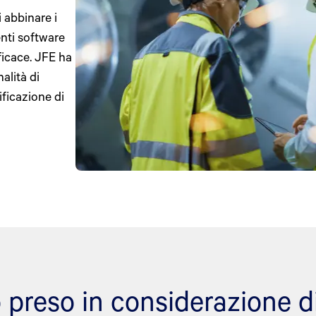
i abbinare i
enti software
ficace. JFE ha
alità di
ificazione di
preso in considerazione div