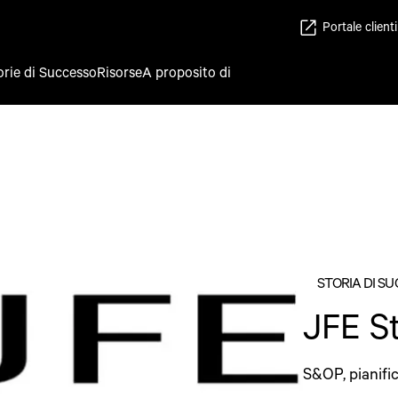
Portale clienti
orie di Successo
Risorse
A proposito di
STORIA DI S
JFE S
S&OP, pianifi