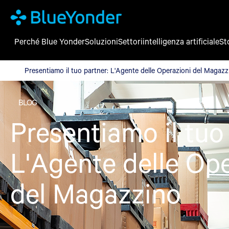
Perché Blue Yonder
Soluzioni
Settori
intelligenza artificiale
St
Presentiamo il tuo partner: L'Agente delle Operazioni del Magaz
Presentiamo il tuo partner: L'Agente delle Operazioni del Magazz
BLOG
Presentiamo il tuo
L'Agente delle Ope
del Magazzino