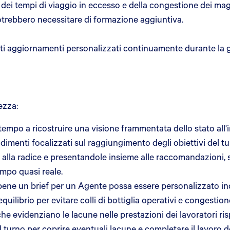
a dei tempi di viaggio in eccesso e della congestione dei ma
potrebbero necessitare di formazione aggiuntiva.
sti aggiornamenti personalizzati continuamente durante la 
rezza:
tempo a ricostruire una visione frammentata dello stato all'
menti focalizzati sul raggiungimento degli obiettivi del tu
 alla radice e presentandole insieme alle raccomandazioni, 
empo quasi reale.
ene un brief per un Agente possa essere personalizzato in
quilibrio per evitare colli di bottiglia operativi e congestion
he evidenziano le lacune nelle prestazioni dei lavoratori risp
il turno per coprire eventuali lacune e completare il lavoro 