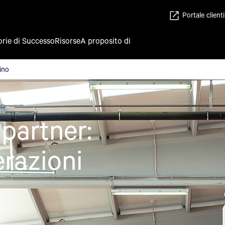
Portale clienti
orie di Successo
Risorse
A proposito di
zino
ino
 partner:
razioni