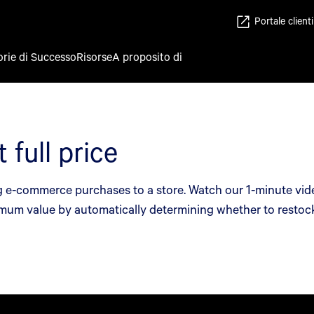
Portale clienti
orie di Successo
Risorse
A proposito di
 full price
 e-commerce purchases to a store. Watch our 1-minute vid
imum value by automatically determining whether to restock i