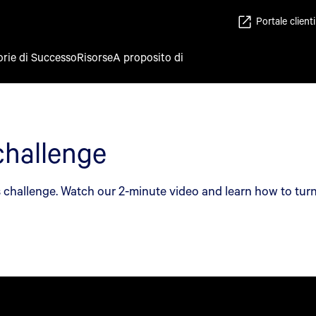
Portale clienti
orie di Successo
Risorse
A proposito di
 challenge
rns challenge. Watch our 2-minute video and learn how to tur