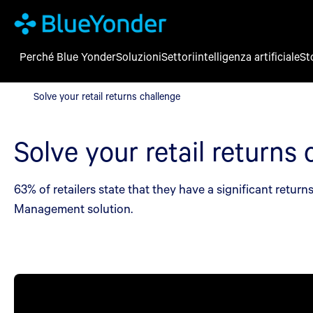
Perché Blue Yonder
Soluzioni
Settori
intelligenza artificiale
St
Solve your retail returns challenge
Solve your retail returns challenge
Solve your retail returns
63% of retailers state that they have a significant retu
Management solution.