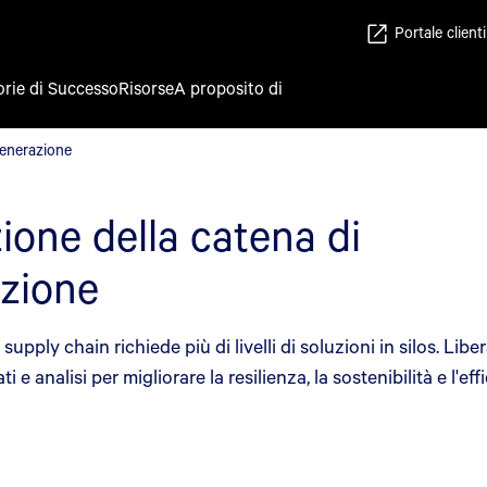
Portale clienti
orie di Successo
Risorse
A proposito di
a generazione
 generazione
zione della catena di
azione
upply chain richiede più di livelli di soluzioni in silos. Li
i e analisi per migliorare la resilienza, la sostenibilità e l'eff