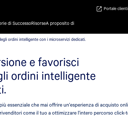
Portale clienti
orie di Successo
Risorse
A proposito di
degli ordini intelligente con i microservizi dedicati.
gli ordini intelligente con i microservizi dedicati.
sione e favorisci
li ordini intelligente
i.
 più essenziale che mai offrire un'esperienza di acquisto onlin
 rivenditori come il tuo a ottimizzare l'intero percorso click-t