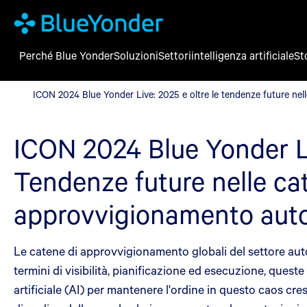
Perché Blue Yonder
Soluzioni
Settori
intelligenza artificiale
St
ICON 2024 Blue Yonder Live: 2025 e oltre le tendenze future ne
ICON 2024 Blue Yonder Live: 2025 e oltre le tendenze future nel
ICON 2024 Blue Yonder Li
Tendenze future nelle ca
approvvigionamento auto
Le catene di approvvigionamento globali del settore aut
termini di visibilità, pianificazione ed esecuzione, quest
artificiale (AI) per mantenere l'ordine in questo caos cres