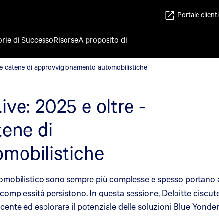
Portale clienti
orie di Successo
Risorse
A proposito di
lle catene di approvvigionamento automobilistiche
le catene di approvvigionamento automobilistiche
ve: 2025 e oltre -
tene di
mobilistiche
omobilistico sono sempre più complesse e spesso portano a i
e complessità persistono. In questa sessione, Deloitte discut
cente ed esplorare il potenziale delle soluzioni Blue Yonder, p