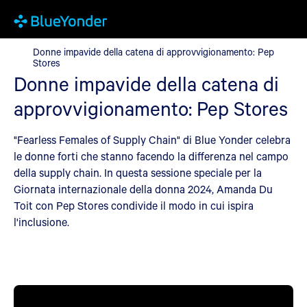
Donne impavide della catena di approvvigionamento: Pep Store
Donne impavide della catena di approvvigionamento: Pep
Stores
Donne impavide della catena di
approvvigionamento: Pep Stores
"Fearless Females of Supply Chain" di Blue Yonder celebra
le donne forti che stanno facendo la differenza nel campo
della supply chain. In questa sessione speciale per la
Giornata internazionale della donna 2024, Amanda Du
Toit con Pep Stores condivide il modo in cui ispira
l'inclusione.