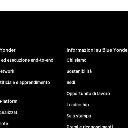
 Yonder
Informazioni su Blue Yonde
e ed esecuzione end-to-end
Chi siamo
Network
Sostenibilità
rtificiale e apprendimento
Sedi
Opportunità di lavoro
 Platform
Leadership
onalizzati
Sala stampa
ente
Premi e riconoscimenti