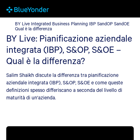
BY Live Integrated Business Planning IBP SandOP SandOE Qual è
BY Live Integrated Business Planning IBP SandOP SandOE
Qual è la differenza
BY Live: Pianificazione aziendale
integrata (IBP), S&OP, S&OE –
Qual è la differenza?
Salim Shaikh discute la differenza tra pianificazione
aziendale integrata (IBP), S&OP, S&OE e come queste
definizioni spesso differiscano a seconda del livello di
maturità di un'azienda.