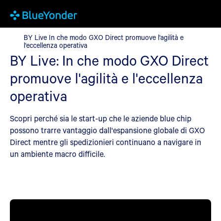
BY Live In che modo GXO Direct promuove l'agilità e l'eccellenz
BY Live In che modo GXO Direct promuove l'agilità e
l'eccellenza operativa
BY Live: In che modo GXO Direct
promuove l'agilità e l'eccellenza
operativa
Scopri perché sia le start-up che le aziende blue chip
possono trarre vantaggio dall'espansione globale di GXO
Direct mentre gli spedizionieri continuano a navigare in
un ambiente macro difficile.