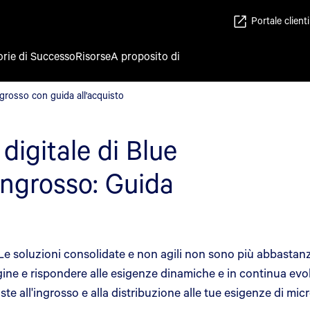
Portale clienti
orie di Successo
Risorse
A proposito di
'ingrosso con guida all'acquisto
ingrosso con guida all'acquisto
 digitale di Blue
'ingrosso: Guida
 soluzioni consolidate e non agili non sono più abbastanza agil
gine e rispondere alle esigenze dinamiche e in continua evo
oste all'ingrosso e alla distribuzione alle tue esigenze di m