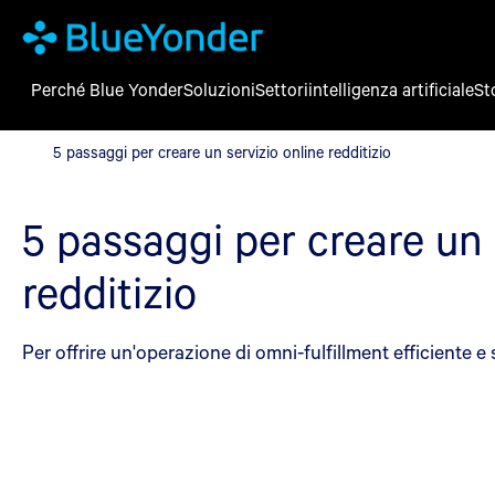
Perché Blue Yonder
Soluzioni
Settori
intelligenza artificiale
St
5 passaggi per creare un servizio online redditizio
5 passaggi per creare un servizio online redditizio
5 passaggi per creare un 
redditizio
Per offrire un'operazione di omni-fulfillment efficiente e 