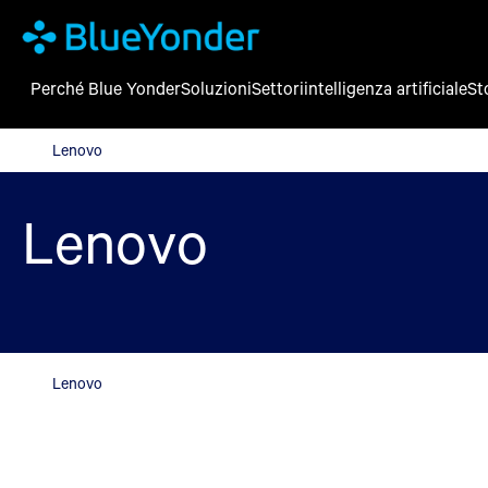
Perché Blue Yonder
Soluzioni
Settori
intelligenza artificiale
St
Lenovo
Lenovo
Lenovo
Lenovo