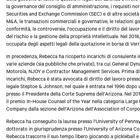
la governance del consiglio di amministrazione, i requisiti nor
Securities and Exchange Commission (SEC) e di altre società
M&A, le transazioni commerciali e governative, le relazioni go
conformità, le controversie, l'occupazione e il diritto del lavor
del rischio e la gestione della proprietà intellettuale. Nel 2018
occupata degli aspetti legali della quotazione in borsa di Verr
In precedenza, Rebecca ha ricoperto incarichi di consulente 
varie aziende (sia pubbliche che private), tra cui General Dyn
Motorola, NJOY e Contractor Management Services. Prima di
incarichi, Rebecca è stata avvocata di diritto del lavoro press
legale Steptoe & Johnson, nel quale è entrata nel 1996 dopo u
presso il Presidente della Corte Suprema dell'Arizona. Nel 201
il premio In-House Counsel of the Year nella categoria Large 
Company dalla sezione dell'Arizona dell'Association of Corpo
Rebecca ha conseguito la laurea presso l'University of Pennsyl
dottorato in giurisprudenza presso l'University of Arizona Co
Rebecca trascorre il suo tempo libero giocando a pickleball e a