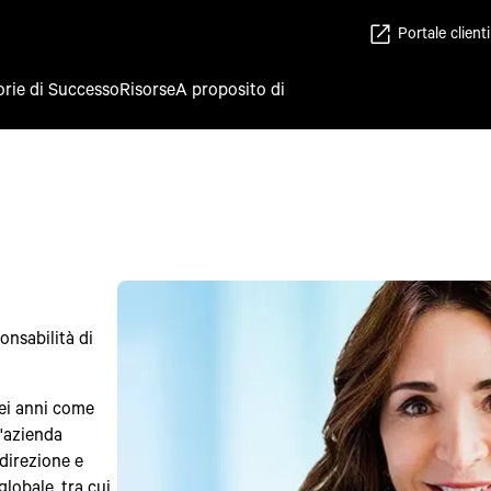
Portale clienti
orie di Successo
Risorse
A proposito di
onsabilità di
sei anni come
'azienda
 direzione e
globale, tra cui