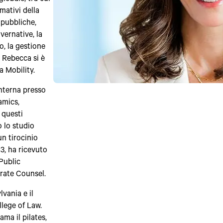
mativi della
 pubbliche,
vernative, la
o, la gestione
, Rebecca si è
a Mobility.
interna presso
amics,
 questi
o lo studio
n tirocinio
3, ha ricevuto
Public
rate Counsel.
vania e il
llege of Law.
ma il pilates,