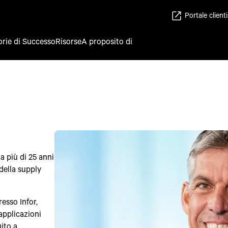
Portale clienti
orie di Successo
Risorse
A proposito di
 più di 25 anni
 della supply
esso Infor,
 applicazioni
uito a