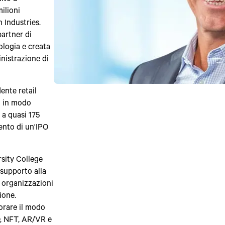
ilioni
h Industries.
artner di
ologia e creata
inistrazione di
ente retail
o in modo
 a quasi 175
mento di un'IPO
sity College
 supporto alla
e organizzazioni
ione.
lorare il modo
O, NFT, AR/VR e