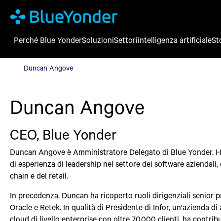
Perché Blue Yonder
Soluzioni
Settori
intelligenza artificiale
St
Duncan Angove
Duncan Angove
Duncan Angove
CEO, Blue Yonder
Duncan Angove è Amministratore Delegato di Blue Yonder. Ha
di esperienza di leadership nel settore dei software aziendali,
chain e del retail.
In precedenza, Duncan ha ricoperto ruoli dirigenziali senior pr
Oracle e Retek. In qualità di Presidente di Infor, un'azienda di
cloud di livello enterprise con oltre 70.000 clienti, ha contrib