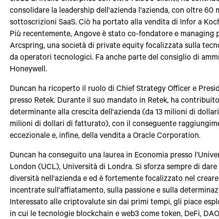
consolidare la leadership dell'azienda l'azienda, con oltre 60 m
sottoscrizioni SaaS. Ciò ha portato alla vendita di Infor a Koc
Più recentemente, Angove è stato co-fondatore e managing p
Arcspring, una società di private equity focalizzata sulla tecn
da operatori tecnologici. Fa anche parte del consiglio di amm
Honeywell.
Duncan ha ricoperto il ruolo di Chief Strategy Officer e Presid
presso Retek. Durante il suo mandato in Retek, ha contribuit
determinante alla crescita dell'azienda (da 13 milioni di dollari
milioni di dollari di fatturato), con il conseguente raggiungi
eccezionale e, infine, della vendita a Oracle Corporation.
Duncan ha conseguito una laurea in Economia presso l'Univer
London (UCL), Università di Londra. Si sforza sempre di dare
diversità nell'azienda e ed è fortemente focalizzato nel crear
incentrate sull'affiatamento, sulla passione e sulla determinaz
Interessato alle criptovalute sin dai primi tempi, gli piace esp
in cui le tecnologie blockchain e web3 come token, DeFi, DA